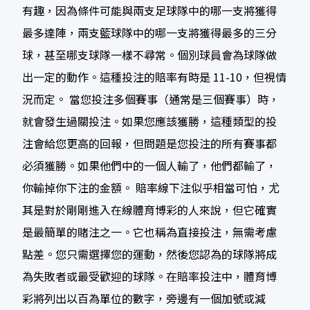
有趣，因為條件可能與兩支足球隊中的哪一支將獲得
最多達陣，兩支籃球隊中的哪一支將獲得最多的三分
球，甚至哪支球隊一樣不尋常。個別球員會為球隊做
出一定的動作。這種投注的賠率有時是 11-10，但視情
況而定。 當您投注多個賽事（通常是三個賽事）時，
就會發生過關投注。如果您應該獲勝，這種類型的投
注會給您更高的回報，但問題是您投注的所有賽事都
必須獲勝。如果他們中的一個人輸了，他們都輸了，
你輸掉你下注的金額。 賠率線下注似乎相當可怕，尤
其是對於剛剛進入在線體育博彩的人來說，但它確實
是最簡單的賭注之一。它也稱為直接投注，無需考慮
點差。您只需選擇您的運動，然後您認為的球隊將成
為失敗者或最受歡迎的球隊。在賠率投注中，體育博
彩將列出以百為單位的數字，旁邊有一個加號或減