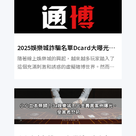
受損失。因此，學會如何識別和防範詐騙，成
為保護自己資金安全的重要課題。本文將深入
分析娛樂城詐騙的常見手法及防範技巧，幫助
玩家有效保護自己的財產。
2025娛樂城詐騙名單Dcard大曝光！
這些平台該避開，警惕詐騙風險！
隨著線上娛樂城的興起，越來越多玩家踏入了
這個充滿刺激和誘惑的虛擬賭博世界。然而，
在享受遊戲樂趣的同時，詐騙風險也在不斷上
升。特別是一些不法平台的出現，不僅讓玩家
損失財物，還可能導致個人資訊外洩、財務安
全受到威脅。近期，Dcard社群平台公開了202
5娛樂城詐騙名單，引起了玩家社群的廣泛關
注。在這篇文章中，我們將深入分析這些詐騙
平台，並向各位玩家提出警告，幫助大家識別
並避開這些危險的賭博網站。